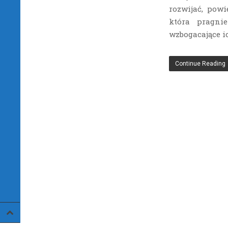
rozwijać, powi
która pragni
wzbogacające ic
Continue Reading