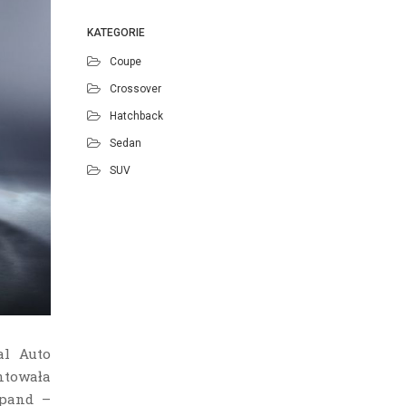
KATEGORIE
Coupe
Crossover
Hatchback
Sedan
SUV
al Auto
ntowała
xpand –