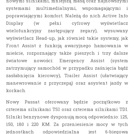
nowymi silnikami, mniejszą masą oraz najnowszymi
systemami multimedialnymi, wspomagającymi i
poprawiającymi komfort. Należą do nich Active Info
Display (w pełni cyfrowy wyświetlacz
wielofunkcyjny zastępujący zegary), wysuwany
wyświetlacz Head-up, jak również takie systemy, jak
Front Assist z funkcją awaryjnego hamowania w
mieście, rozpoznający także pieszych i trzy dalsze
światowe nowości: Emergency Assist (system
zatrzymujący samochód w przypadku zaśnięcia bądź
zasłabnięcia kierowcy), Trailer Assist (ułatwiający
manewrowanie z przyczepą) oraz asystent jazdy w
korkach.
Nowy Passat oferowany będzie początkowo z
czterema silnikami TSI oraz czterema silnikami TDI.
Silniki benzynowe dysponują mocą odpowiednio: 125,
150, 180 i 220 KM. Za przeniesienie mocy w tych
jednostkach odpowiedzialna jest 6-biegowa