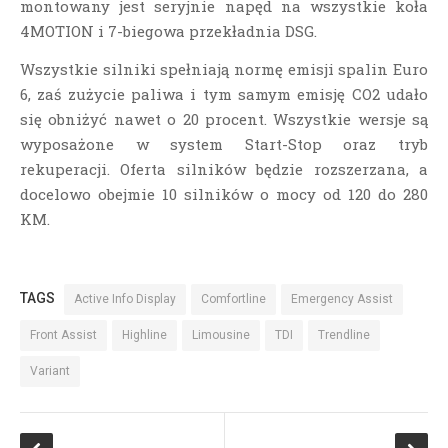
montowany jest seryjnie napęd na wszystkie koła
4MOTION i 7-biegowa przekładnia DSG.
Wszystkie silniki spełniają normę emisji spalin Euro
6, zaś zużycie paliwa i tym samym emisję CO2 udało
się obniżyć nawet o 20 procent. Wszystkie wersje są
wyposażone w system Start-Stop oraz tryb
rekuperacji. Oferta silników będzie rozszerzana, a
docelowo obejmie 10 silników o mocy od 120 do 280
KM.
TAGS
Active Info Display
Comfortline
Emergency Assist
Front Assist
Highline
Limousine
TDI
Trendline
Variant