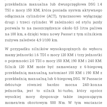
przekładnia manualna lub dwusprzęgłowa DSG 1.4
TSI o mocy 150 KM, która posiada system aktywnego
odłączania cylindrów (ACT), tymczasowo wyłączając
drugi i trzeci cylinder. W zależności od stylu jazdy
pozwala to na zaoszczędzenie około 0,5 litra paliwa
na 100 km, a dzięki temu nowy Passat z tym silnikiem
zużywa zaledwie 4,9 l/100 km.
W przypadku silników wysokoprężnych do wyboru
mamy jednostki 1.6 TDI o mocy 120 KM i trzy jednostki
o pojemności 2.0 TDI o mocy 150 KM, 190 KM i 240 KM.
Silnik 120 KM może być zamawiany z 6-biegową
przekładnią manualną, natomiast 150 KM i 190 KM z
przekładnią manualną lub 6-biegową DSG. W Passacie
debiutuje również bardzo mocna 240-konna
jednostka, jest to silnik bi-turbo, który oprócz
wysokiej mocy dysponuje także imponującym
momentem obrotowym 500 Nm. W tym wariancie