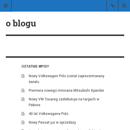
Stylistic
o blogu
blog o stylowych samochodach
OSTATNIE WPISY
STRONA GŁÓWNA
Nowy Volkswagen Polo został zaprezentowany
O BLOGU
światu
KONTAKT
Premiera nowego minivana Mitsubishi Xpander
Nowy VW Touareg zadebiutuje na targach w
Pekinie
40 lat Volkswagena Polo
Nowy Passat już w sprzedaży