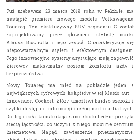
Już niebawem, 23 marca 2018 roku w Pekinie, ma
nastąpić premiera nowego modelu Volkswagena
Touareg. Ten ekskluzywny SUV segmentu C został
zaprojektowany przez głównego stylistę marki
Klausa Bischoffa i jego zespół. Charakteryzuje się
niepowtarzalnym stylem i efektownym designem.
Jego innowacyjne systemy asystujące mają zapewnić
kierowcy maksymalny poziom komfortu jazdy i
bezpieczeństwa.
Nowy Touareg ma mieć na pokładzie jeden z
największych cyfrowych kokpitów w tej klasie aut –
Innovision Cockpit, który umożliwi bardzo szeroki i
szybki dostęp do informacji i usług multimedialnych.
Do tego cała konstrukcja samochodu będzie pokryta
siecią łączności, co uczyni z niego mobilne centrum
internetowe. Napęd, zawieszenie pneumatyczne,
układ tylnej osi skrętnej i system zapobiegający