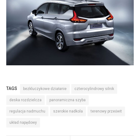
TAGS
bezkluczykowe działanie
czterocylindrowy silnik
deska rozdzielcza
panoramiczna szyba
regulacja nadmuchu
szerokie nadkola
terenowy prześwit
układ napędowy