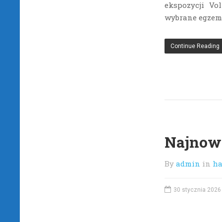
ekspozycji Vo
wybrane egzemp
Continue Reading
Najnows
By
admin
in
ha
30 stycznia 2026