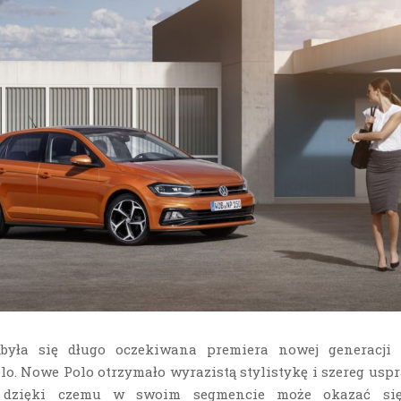
była się długo oczekiwana premiera nowej generacji
o. Nowe Polo otrzymało wyrazistą stylistykę i szereg usp
, dzięki czemu w swoim segmencie może okazać si