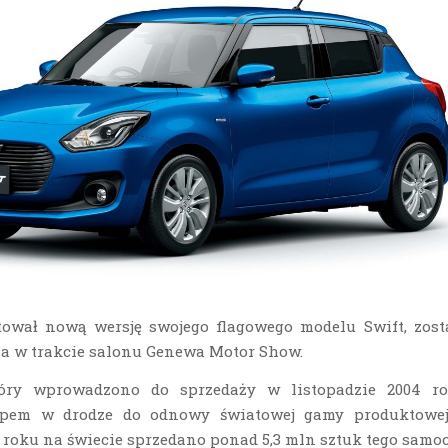
tował nową wersję swojego flagowego modelu Swift, zost
a w trakcie
salonu Genewa Motor Show.
óry wprowadzono do sprzedaży w listopadzie 2004 ro
apem w drodze do odnowy światowej gamy produktowe
7 roku na świecie sprzedano ponad 5,3 mln sztuk tego samo