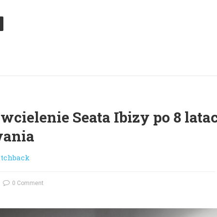
wcielenie Seata Ibizy po 8 lata
wania
tchback
0 Comment