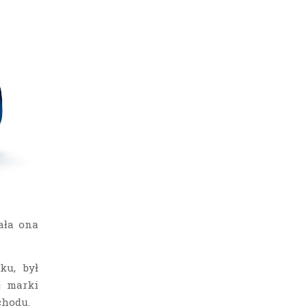
ała ona
ku, był
j marki
chodu.