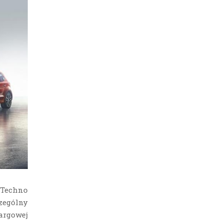
 Techno
zególny
argowej