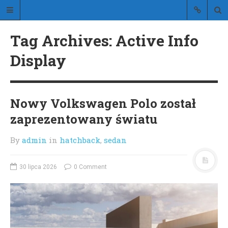
Stylistic
Tag Archives: Active Info
blog o stylowych samochodach
Display
Nowy Volkswagen Polo został
zaprezentowany światu
STRONA GŁÓWNA
O BLOGU
By
admin
in
hatchback
,
sedan
KONTAKT
30 lipca 2026
0 Comment