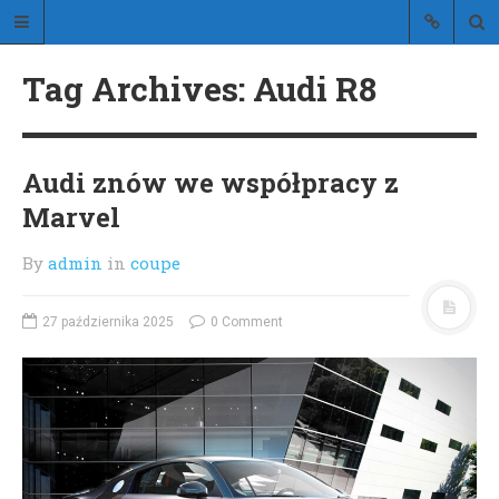
Stylistic
Tag Archives: Audi R8
blog o stylowych samochodach
Audi znów we współpracy z
Marvel
By
admin
in
coupe
STRONA GŁÓWNA
O BLOGU
27 października 2025
0 Comment
KONTAKT