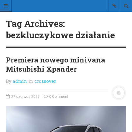
Stylistic
Tag Archives:
blog o stylowych samochodach
bezkluczykowe działanie
Premiera nowego minivana
Mitsubishi Xpander
STRONA GŁÓWNA
O BLOGU
By
admin
in
crossover
KONTAKT
27 czerwca 2026
0 Comment