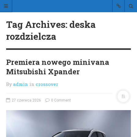
Stylistic
Tag Archives: deska
blog o stylowych samochodach
rozdzielcza
Premiera nowego minivana
Mitsubishi Xpander
STRONA GŁÓWNA
O BLOGU
By
admin
in
crossover
KONTAKT
27 czerwca 2026
0 Comment