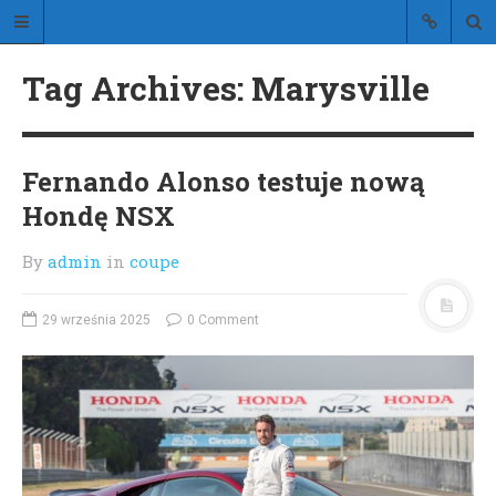
Stylistic
Tag Archives: Marysville
blog o stylowych samochodach
Fernando Alonso testuje nową
Hondę NSX
By
admin
in
coupe
STRONA GŁÓWNA
O BLOGU
29 września 2025
0 Comment
KONTAKT