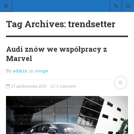
Stylistic
Tag Archives: trendsetter
blog o stylowych samochodach
Audi znów we współpracy z
Marvel
By
admin
in
coupe
STRONA GŁÓWNA
O BLOGU
27 października 2025
0 Comment
KONTAKT