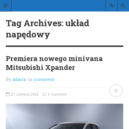
Stylistic
Tag Archives: układ
blog o stylowych samochodach
napędowy
Premiera nowego minivana
Mitsubishi Xpander
STRONA GŁÓWNA
O BLOGU
By
admin
in
crossover
KONTAKT
27 czerwca 2026
0 Comment