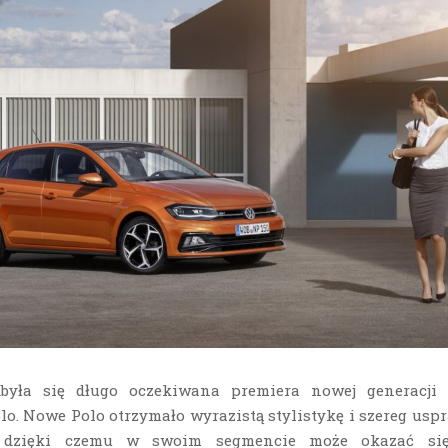
była się długo oczekiwana premiera nowej generacji
o. Nowe Polo otrzymało wyrazistą stylistykę i szereg usp
, dzięki czemu w swoim segmencie może okazać si