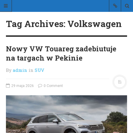
Stylistic
Tag Archives: Volkswagen
blog o stylowych samochodach
Nowy VW Touareg zadebiutuje
na targach w Pekinie
By
admin
in
SUV
STRONA GŁÓWNA
O BLOGU
29 maja 2026
0 Comment
KONTAKT