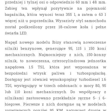
przedniej i tylnej osi o odpowiednio 60 mm i 48 mm.
Zabieg ten wpłynął pozytywnie na pojemność
bagażnika, która wynosi teraz 355 l, a zatem o 63 l
więcej niż u poprzednika.
Wyrazisty styl samochodu
został podkreślony przez 18-calowe koła i pełne
światła LED.
Napęd nowego modelu Ibizy stanowią nowoczesne
silniki benzynowe, generujące 95, 115 i 150 koni
mechanicznych. Najmocniejszy z nich, 150-konny
silnik, to nowoczesna, czterocylindrowa jednostka
napędowa 1.5 TSI, która jest wyposażona w
bezpośredni wtrysk paliwa i turbosprężarkę.
Dostępny jest również wysokoprężny turbodiesel 1.6
TDI, występujący w trzech odsłonach: o mocy 80, 95
lub 110 koni mechanicznych. Do współpracy z
silnikami zastosowano przekładnie ręczne 5- i 6-
biegowe. Pierwsze z nich dostępne są w modelach
rozwijających poniżej 95 KM, natomiast drugie w