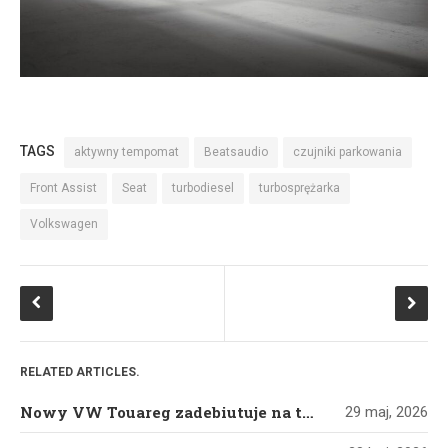
TAGS
aktywny tempomat
Beatsaudio
czujniki parkowania
Front Assist
Seat
turbodiesel
turbosprężarka
Volkswagen
RELATED ARTICLES.
Nowy VW Touareg zadebiutuje na targach w Pekinie
29 maj, 2026