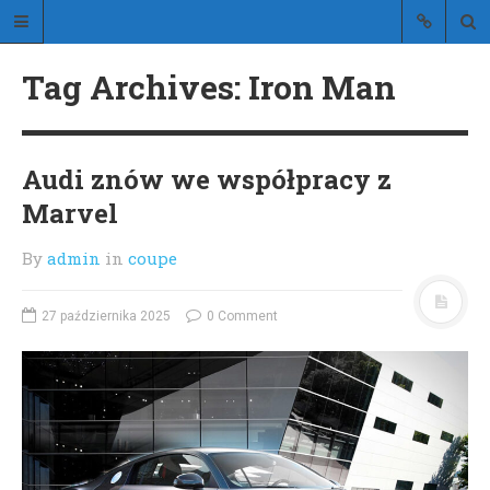
Stylistic
Tag Archives: Iron Man
blog o stylowych samochodach
Audi znów we współpracy z
Marvel
By
admin
in
coupe
STRONA GŁÓWNA
O BLOGU
27 października 2025
0 Comment
KONTAKT